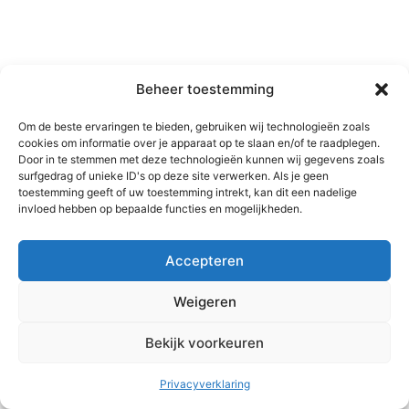
Beheer toestemming
Om de beste ervaringen te bieden, gebruiken wij technologieën zoals
cookies om informatie over je apparaat op te slaan en/of te raadplegen.
Door in te stemmen met deze technologieën kunnen wij gegevens zoals
surfgedrag of unieke ID's op deze site verwerken. Als je geen
toestemming geeft of uw toestemming intrekt, kan dit een nadelige
invloed hebben op bepaalde functies en mogelijkheden.
Accepteren
Weigeren
Bekijk voorkeuren
Copyright © 2026 MC2 training en coaching | Aangedreven door
Astra WordPress thema
Privacyverklaring