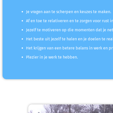
Je vragen aan te scherpen en keuzes te maken.
Af en toe te relativeren en te zorgen voor rust in
Jezelf te motiveren op die momenten dat je net 
Het beste uit jezelf te halen en je doelen te rea
Het krijgen van een betere balans in werk en pr
Plezier in je werk te hebben.