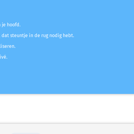
 je hoofd.
dat steuntje in de rug nodig hebt.
liseren.
ivé.