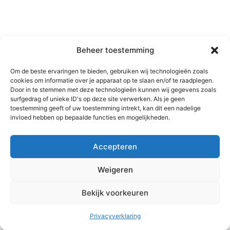
Beheer toestemming
Om de beste ervaringen te bieden, gebruiken wij technologieën zoals
cookies om informatie over je apparaat op te slaan en/of te raadplegen.
Door in te stemmen met deze technologieën kunnen wij gegevens zoals
surfgedrag of unieke ID's op deze site verwerken. Als je geen
toestemming geeft of uw toestemming intrekt, kan dit een nadelige
invloed hebben op bepaalde functies en mogelijkheden.
Accepteren
Weigeren
Bekijk voorkeuren
Copyright © 2026 MC2 training en coaching | Aangedreven door
Astra WordPress thema
Privacyverklaring