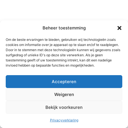
Beheer toestemming
Om de beste ervaringen te bieden, gebruiken wij technologieën zoals
cookies om informatie over je apparaat op te slaan en/of te raadplegen.
Door in te stemmen met deze technologieën kunnen wij gegevens zoals
surfgedrag of unieke ID's op deze site verwerken. Als je geen
toestemming geeft of uw toestemming intrekt, kan dit een nadelige
invloed hebben op bepaalde functies en mogelijkheden.
Accepteren
Weigeren
Bekijk voorkeuren
Copyright © 2026 MC2 training en coaching | Aangedreven door
Astra WordPress thema
Privacyverklaring