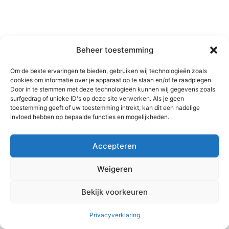
Beheer toestemming
Om de beste ervaringen te bieden, gebruiken wij technologieën zoals
cookies om informatie over je apparaat op te slaan en/of te raadplegen.
Door in te stemmen met deze technologieën kunnen wij gegevens zoals
surfgedrag of unieke ID's op deze site verwerken. Als je geen
toestemming geeft of uw toestemming intrekt, kan dit een nadelige
invloed hebben op bepaalde functies en mogelijkheden.
Accepteren
Weigeren
Bekijk voorkeuren
Copyright © 2026 MC2 training en coaching | Aangedreven door
Astra WordPress thema
Privacyverklaring