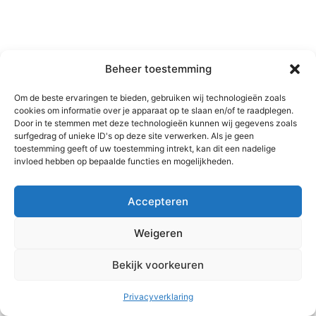
Beheer toestemming
Om de beste ervaringen te bieden, gebruiken wij technologieën zoals
cookies om informatie over je apparaat op te slaan en/of te raadplegen.
Door in te stemmen met deze technologieën kunnen wij gegevens zoals
surfgedrag of unieke ID's op deze site verwerken. Als je geen
toestemming geeft of uw toestemming intrekt, kan dit een nadelige
invloed hebben op bepaalde functies en mogelijkheden.
Accepteren
Weigeren
Bekijk voorkeuren
Copyright © 2026 MC2 training en coaching | Aangedreven door
Astra WordPress thema
Privacyverklaring