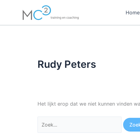
Ga
Zoek
naar
naar:
Home
de
inhoud
Rudy Peters
Het lijkt erop dat we niet kunnen vinden w