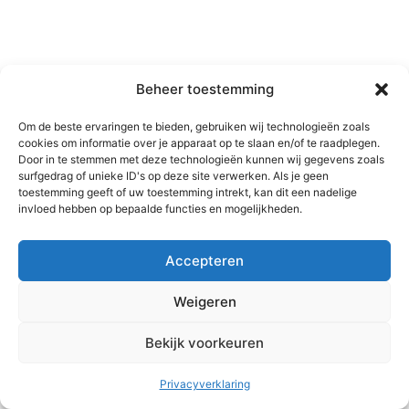
Beheer toestemming
Om de beste ervaringen te bieden, gebruiken wij technologieën zoals
cookies om informatie over je apparaat op te slaan en/of te raadplegen.
Door in te stemmen met deze technologieën kunnen wij gegevens zoals
surfgedrag of unieke ID's op deze site verwerken. Als je geen
toestemming geeft of uw toestemming intrekt, kan dit een nadelige
invloed hebben op bepaalde functies en mogelijkheden.
Accepteren
Weigeren
Bekijk voorkeuren
Copyright © 2026 MC2 training en coaching | Aangedreven door
Astra WordPress thema
Privacyverklaring