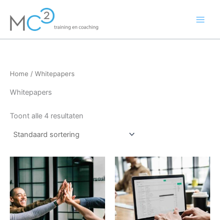
Ga
naar
de
inhoud
Home
/ Whitepapers
Whitepapers
Toont alle 4 resultaten