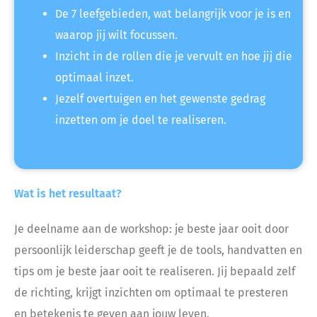
De 7 leefgebieden, wat belangrijk voor je is en
waarop jij wilt focussen.
Inzicht in de rollen die je vervult en hoe jij die
optimaal inzet.
Jezelf overtuigen en het gewenste gedrag
inzetten om je doel te realiseren.
Wat is het resultaat?
Je deelname aan de workshop: je beste jaar ooit door
persoonlijk leiderschap geeft je de tools, handvatten en
tips om je beste jaar ooit te realiseren. Jij bepaald zelf
de richting, krijgt inzichten om optimaal te presteren
en betekenis te geven aan jouw leven.