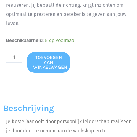
realiseren. Jij bepaalt de richting, krijgt inzichten om
optimaal te presteren en betekenis te geven aan jouw
leven.
Je
Beschikbaarheid:
8 op voorraad
beste
jaar
TOEVOEGEN
AAN
ooit
WINKELWAGEN
door
persoonlijk
leiderschap
aantal
Beschrijving
Je beste jaar ooit door persoonlijk leiderschap realiseer
je door deel te nemen aan de workshop en te