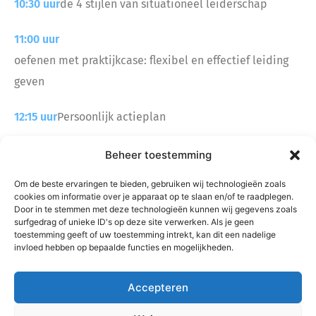
10:30 uur
de 4 stijlen van situationeel leiderschap
11:00 uur
oefenen met praktijkcase: flexibel en effectief leiding
geven
12:15 uur
Persoonlijk actieplan
12:30 uur
Einde
Beheer toestemming
Om de beste ervaringen te bieden, gebruiken wij technologieën zoals
Je gaat naar huis met je persoonlijke actieplan. Vooraf
cookies om informatie over je apparaat op te slaan en/of te raadplegen.
hebben we een telefonische intake waarin we samen je
Door in te stemmen met deze technologieën kunnen wij gegevens zoals
surfgedrag of unieke ID's op deze site verwerken. Als je geen
leerdoelen bespreken, die ik als maatwerk opneem in
toestemming geeft of uw toestemming intrekt, kan dit een nadelige
invloed hebben op bepaalde functies en mogelijkheden.
de workshop.
Accepteren