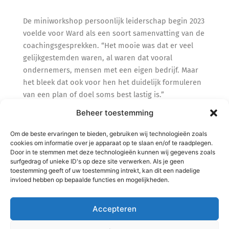
De miniworkshop persoonlijk leiderschap begin 2023
voelde voor Ward als een soort samenvatting van de
coachingsgesprekken. “Het mooie was dat er veel
gelijkgestemden waren, al waren dat vooral
ondernemers, mensen met een eigen bedrijf. Maar
het bleek dat ook voor hen het duidelijk formuleren
van een plan of doel soms best lastig is.”
Beheer toestemming
En dat is waarom Ward Marc ook aan anderen
aanbeveelt. “Hij helpt daar bij, is heel klantgericht en
Om de beste ervaringen te bieden, gebruiken wij technologieën zoals
cookies om informatie over je apparaat op te slaan en/of te raadplegen.
erg belangstellend, stelt vragen waardoor je aan het
Door in te stemmen met deze technologieën kunnen wij gegevens zoals
denken wordt gezet.
Daarnaast heeft hij veel
surfgedrag of unieke ID's op deze site verwerken. Als je geen
persoonlijke aandacht: je nog even ergens op wijzen,
toestemming geeft of uw toestemming intrekt, kan dit een nadelige
invloed hebben op bepaalde functies en mogelijkheden.
je ongevraagd iets toesturen waar je misschien wel
iets aan hebt.”
Accepteren