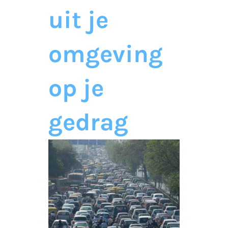
uit je
omgeving
op je
gedrag