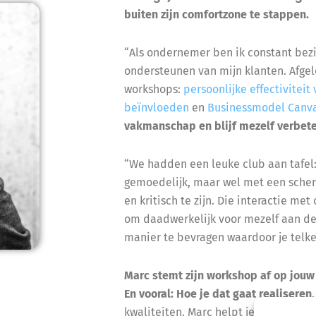
buiten zijn comfortzone te stappen.
“Als ondernemer ben ik constant bezi
ondersteunen van mijn klanten. Afgel
workshops:
persoonlijke
effectiviteit
beïnvloeden
en
Businessmodel Canv
vakmanschap en blijf mezelf verbet
“We hadden een leuke club aan tafel
gemoedelijk, maar wel met een scherp
en kritisch te zijn. Die interactie m
om daadwerkelijk voor mezelf aan de s
manier te bevragen waardoor je telke
Marc stemt zijn workshop af op jouw 
En vooral: Hoe je dat gaat realiseren
kwaliteiten. Marc helpt je om dat co