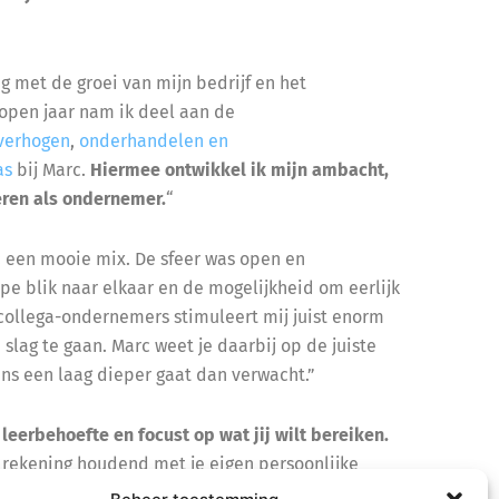
g met de groei van mijn bedrijf en het
open jaar nam ik deel aan de
verhogen
,
onderhandelen en
as
bij Marc.
Hiermee ontwikkel ik mijn ambacht,
eren als ondernemer.
“
: een mooie mix. De sfeer was open en
e blik naar elkaar en de mogelijkheid om eerlijk
et collega-ondernemers stimuleert mij juist enorm
lag te gaan. Marc weet je daarbij op de juiste
ns een laag dieper gaat dan verwacht.”
leerbehoefte en focust op wat jij wilt bereiken.
, rekening houdend met je eigen persoonlijke
ncreet te maken, om het door te vertalen naar