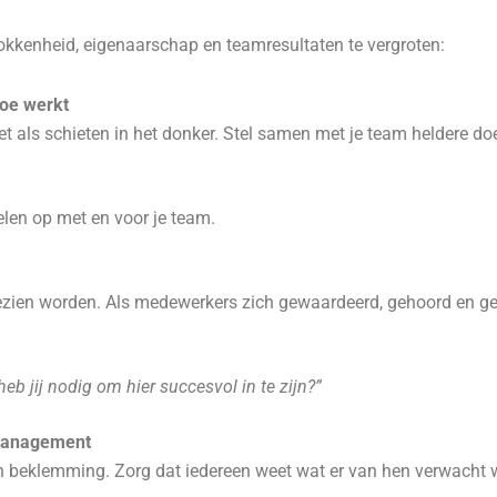
okkenheid, eigenaarschap en teamresultaten te vergroten:
oe werkt
et als schieten in het donker. Stel samen met je team heldere do
len op met en voor je team.
zien worden. Als medewerkers zich gewaardeerd, gehoord en gez
heb jij nodig om hier succesvol in te zijn?”
omanagement
n beklemming. Zorg dat iedereen weet wat er van hen verwacht wo