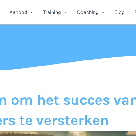
Aanbod
Training
Coaching
Blog
en om het succes van
s te versterken