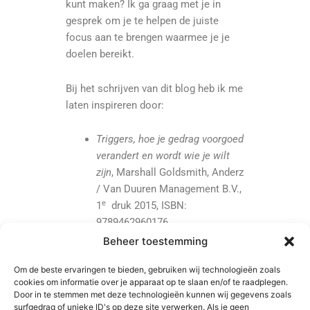
kunt maken? Ik ga graag met je in
gesprek om je te helpen de juiste
focus aan te brengen waarmee je je
doelen bereikt.
Bij het schrijven van dit blog heb ik me
laten inspireren door:
Triggers, hoe je gedrag voorgoed
verandert en wordt wie je wilt
zijn
, Marshall Goldsmith, Anderz
/ Van Duuren Management B.V.,
e
1
druk 2015, ISBN:
9789462960176.
Aandacht
, Daniel Coleman,
Beheer toestemming
Business Contact 2013, EAN:
Om de beste ervaringen te bieden, gebruiken wij technologieën zoals
9789047006152,
Waar je ook
cookies om informatie over je apparaat op te slaan en/of te raadplegen.
gaat daar ben je
, Jon Kabat-
Door in te stemmen met deze technologieën kunnen wij gegevens zoals
Zinn, VBK Media 2012, EAN:
surfgedrag of unieke ID's op deze site verwerken. Als je geen