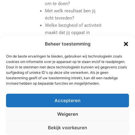
om te doen?
Met welk resultaat ben jij
écht tevreden?
Welke bezigheid of activiteit
maakt dat jij opgaat in
hetgeen je doet?
Beheer toestemming
Waar ben je trots op?
Waarvan gaan je ogen
Om de beste ervaringen te bieden, gebruiken wij technologieën zoals
stralen als je erover vertelt?
cookies om informatie over je apparaat op te slaan en/of te raadplegen.
Door in te stemmen met deze technologieën kunnen wij gegevens zoals
Waaraan draag je bij? (Neem
surfgedrag of unieke ID's op deze site verwerken. Als je geen
de tijd om dit te zien.)
toestemming geeft of uw toestemming intrekt, kan dit een nadelige
invloed hebben op bepaalde functies en mogelijkheden.
Accepteren
Weigeren
Bekijk voorkeuren
Copyright © 2026 MC2 training en coaching | Aangedreven door