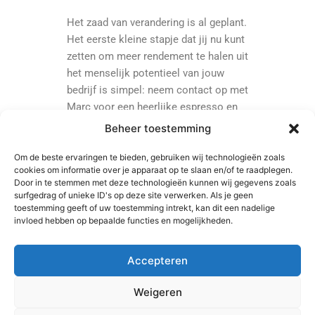
Het zaad van verandering is al geplant.
Het eerste kleine stapje dat jij nu kunt
zetten om meer rendement te halen uit
het menselijk potentieel van jouw
bedrijf is simpel: neem contact op met
Marc voor een heerlijke espresso en
een luisterend oor voor jouw
Beheer toestemming
behoeftes. Ontdek hoe een gesprek
kan leiden tot een groeitraject voor
Om de beste ervaringen te bieden, gebruiken wij technologieën zoals
cookies om informatie over je apparaat op te slaan en/of te raadplegen.
jou en je bedrijf. Waar wacht je nog
Door in te stemmen met deze technologieën kunnen wij gegevens zoals
op? Jouw toekomstige succesverhaal
surfgedrag of unieke ID's op deze site verwerken. Als je geen
begint met een enkel telefoontje.
toestemming geeft of uw toestemming intrekt, kan dit een nadelige
invloed hebben op bepaalde functies en mogelijkheden.
Accepteren
Weigeren