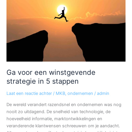
winstgevende
strategie
in
5
stappen
Ga voor een winstgevende
strategie in 5 stappen
Laat een reactie achter
/
MKB
,
ondernemen
/
admin
De wereld verandert razendsnel en ondernemen was nog
nooit zo uitdagend. De snelheid van technologie, de
hoeveelheid informatie, marktontwikkelingen en
veranderende klantwensen schreeuwen om je aandacht.