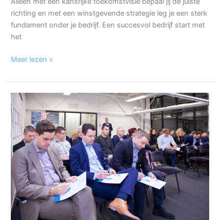
Alleen met een kansrijke toekomstvisie bepaal jij de juiste
richting en met een winstgevende strategie leg je een sterk
fundament onder je bedrijf. Een succesvol bedrijf start met
het
Meer lezen »
Samen
investeren
in
leren
en
ontwikkelen