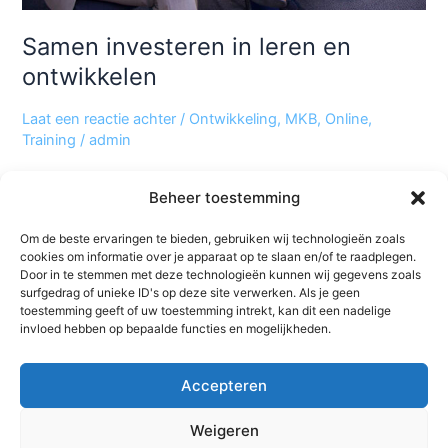
Samen investeren in leren en
ontwikkelen
Laat een reactie achter
/
Ontwikkeling
,
MKB
,
Online
,
Training
/
admin
De komende jaren komen er veel ontwikkelingen op je
Beheer toestemming
bedrijf en op je medewerkers af. Het wordt steeds lastiger
om goede vakmensen aan jouw bedrijf te binden. En dat
Om de beste ervaringen te bieden, gebruiken wij technologieën zoals
geldt ook voor het behouden van je medewerkers.
cookies om informatie over je apparaat op te slaan en/of te raadplegen.
Daarnaast zie je binnen veel bedrijven dat het voor veel
Door in te stemmen met deze technologieën kunnen wij gegevens zoals
surfgedrag of unieke ID's op deze site verwerken. Als je geen
medewerkers een grote uitdaging is om bij te
toestemming geeft of uw toestemming intrekt, kan dit een nadelige
invloed hebben op bepaalde functies en mogelijkheden.
Meer lezen »
Accepteren
Weigeren