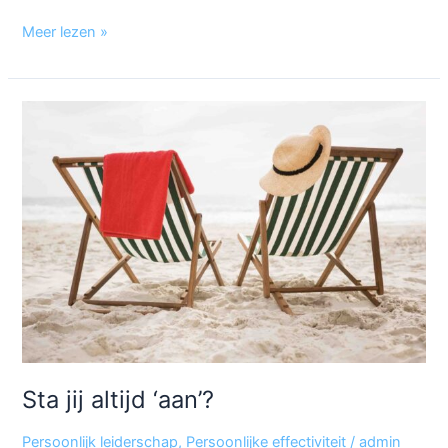
Meer lezen »
Sta
jij
altijd
‘aan’?
Sta jij altijd ‘aan’?
Persoonlijk leiderschap
,
Persoonlijke effectiviteit
/
admin