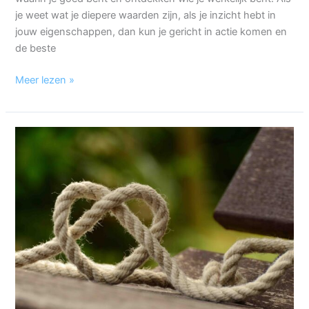
je weet wat je diepere waarden zijn, als je inzicht hebt in
jouw eigenschappen, dan kun je gericht in actie komen en
de beste
Meer lezen »
Ondernemen
vanuit
het
hart