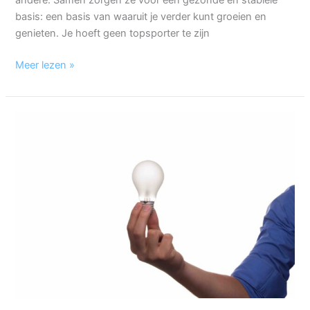
basis: een basis van waaruit je verder kunt groeien en
genieten. Je hoeft geen topsporter te zijn
Meer lezen »
Prutsen
in
de
praktijk:
durf
te
leren
om
te
excelleren