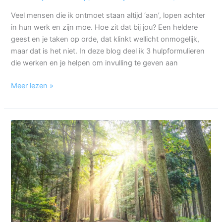
Veel mensen die ik ontmoet staan altijd ‘aan’, lopen achter
in hun werk en zijn moe. Hoe zit dat bij jou? Een heldere
geest en je taken op orde, dat klinkt wellicht onmogelijk,
maar dat is het niet. In deze blog deel ik 3 hulpformulieren
die werken en je helpen om invulling te geven aan
Meer lezen »
Volg
je
gevoel
(en
5
tips
die
daarbij
helpen)