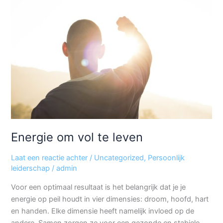
om
vol
te
leven
Energie om vol te leven
Laat een reactie achter
/
Uncategorized
,
Persoonlijk
leiderschap
/
admin
Voor een optimaal resultaat is het belangrijk dat je je
energie op peil houdt in vier dimensies: droom, hoofd, hart
en handen. Elke dimensie heeft namelijk invloed op de
andere. Samen zorgen ze voor een gezonde en stabiele