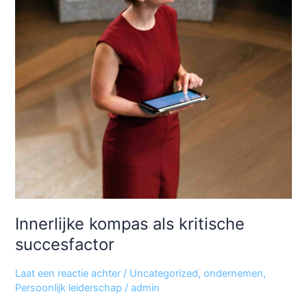
Innerlijke kompas als kritische
succesfactor
Laat een reactie achter
/
Uncategorized
,
ondernemen
,
Persoonlijk leiderschap
/
admin